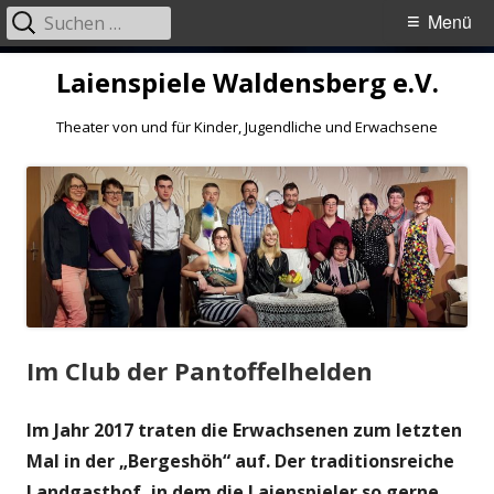
Suchen
Primäres
Menü
nach:
Menü
Springe
Laienspiele Waldensberg e.V.
zum
Inhalt
Theater von und für Kinder, Jugendliche und Erwachsene
Im Club der Pantoffelhelden
Im Jahr 2017 traten die Erwachsenen zum letzten
Mal in der „Bergeshöh“ auf. Der traditionsreiche
Landgasthof, in dem die Laienspieler so gerne