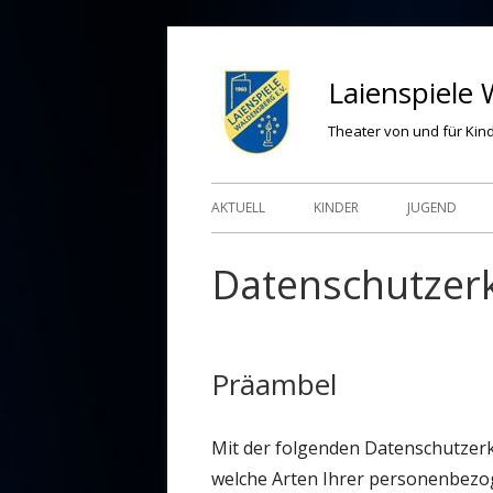
Springe
zum
Laienspiele 
Inhalt
Theater von und für Kin
Primäres
AKTUELL
KINDER
JUGEND
Menü
Datenschutzer
Präambel
Mit der folgenden Datenschutzerk
welche Arten Ihrer personenbezo