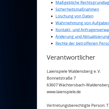
Maßgebliche Rechtsgrundla
Sicherheitsmaßnahmen
Löschung von Daten
Wahrnehmung von Aufgaben 
Kontakt- und Anfragenverwa
Änderung und Aktualisierun
Rechte der betroffenen Pers
Verantwortlicher
Laienspiele Waldensberg e. V.
Bonnetstraße 7
63607 Wächtersbach-Waldensber
www.laienspiele.de
Vertretungsberechtigte Person: