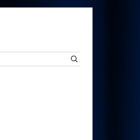
Suchen
nach:
upt-
tenleiste