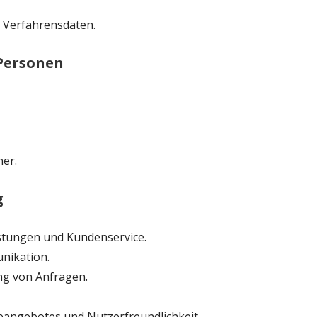
 Verfahrensdaten.
 Personen
ner.
g
istungen und Kundenservice.
nikation.
g von Anfragen.
neangebotes und Nutzerfreundlichkeit.